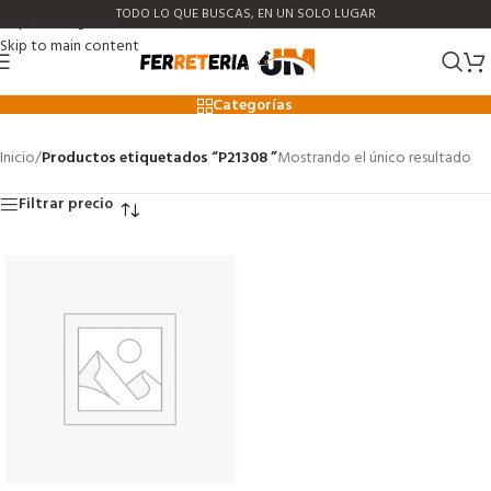
TODO LO QUE BUSCAS, EN UN SOLO LUGAR
Skip to navigation
Skip to main content
P21308
Categorías
Inicio
/
Productos etiquetados “P21308 ”
Mostrando el único resultado
Filtrar precio