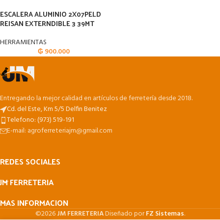
ESCALERA ALUMINIO 2X07PELD
REISAN EXTERNDIBLE 3 39MT
HERRAMIENTAS
₲
900.000
Entregando la mejor calidad en artículos de ferretería desde 2018.
Cd. del Este, Km 5/5 Delfin Benitez
Telefono: (973) 519-191
E-mail: agroferreteriajm@gmail.com
REDES SOCIALES
JM FERRETERIA
MAS INFORMACION
©2026
JM FERRETERIA
Diseñado por
FZ Sistemas
.