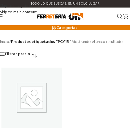
TODO LO QUE BUSCAS, EN UN SOLO LUGAR
Skip to navigation
Skip to main content
PCY15
Categorías
Inicio
/
Productos etiquetados “PCY15 ”
Mostrando el único resultado
Filtrar precio