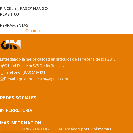
PINCEL 1 5 FASCY MANGO
PLASTICO
HERRAMIENTAS
₲
8.000
Entregando la mejor calidad en artículos de ferretería desde 2018.
Cd. del Este, Km 5/5 Delfin Benitez
Telefono: (973) 519-191
E-mail: agroferreteriajm@gmail.com
REDES SOCIALES
JM FERRETERIA
MAS INFORMACION
©2026
JM FERRETERIA
Diseñado por
FZ Sistemas
.