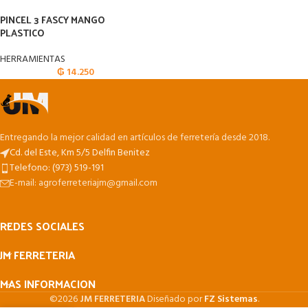
PINCEL 3 FASCY MANGO
PLASTICO
HERRAMIENTAS
₲
14.250
Entregando la mejor calidad en artículos de ferretería desde 2018.
Cd. del Este, Km 5/5 Delfin Benitez
Telefono: (973) 519-191
E-mail: agroferreteriajm@gmail.com
REDES SOCIALES
JM FERRETERIA
MAS INFORMACION
©2026
JM FERRETERIA
Diseñado por
FZ Sistemas
.