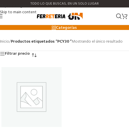
TODO LO QUE BUSCAS, EN UN SOLO LUGAR
Skip to navigation
Skip to main content
PCY30
Categorías
Inicio
/
Productos etiquetados “PCY30 ”
Mostrando el único resultado
Filtrar precio