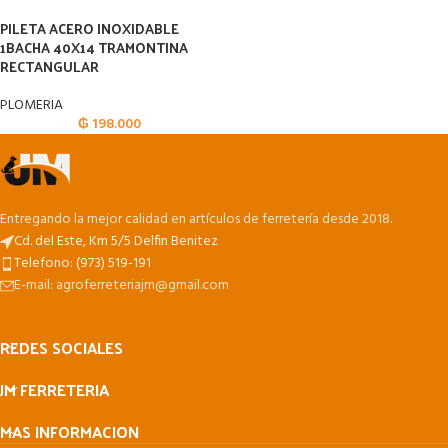
PILETA ACERO INOXIDABLE
1BACHA 40X14 TRAMONTINA
RECTANGULAR
PLOMERIA
₲
198.000
Entregando la mejor calidad en artículos de ferretería desde 2018.
Cd. del Este, Km 5/5 Delfin Benitez
Telefono: (973) 519-191
E-mail: agroferreteriajm@gmail.com
REDES SOCIALES
JM FERRETERIA
MAS INFORMACION