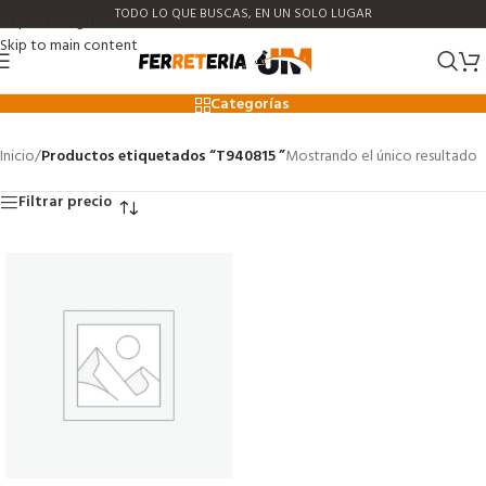
TODO LO QUE BUSCAS, EN UN SOLO LUGAR
Skip to navigation
Skip to main content
T940815
Categorías
Inicio
/
Productos etiquetados “T940815 ”
Mostrando el único resultado
Filtrar precio