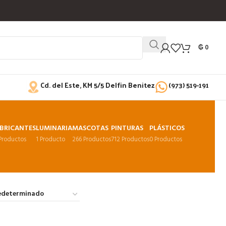
₲
0
Cd. del Este, KM 5/5 Delfin Benitez
(973) 519-191
BRICANTES
LUMINARIA
MASCOTAS
PINTURAS
PLÁSTICOS
 Productos
1 Producto
266 Productos
712 Productos
0 Productos