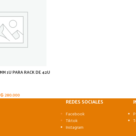
0MM 1U PARA RACK DE 42U
₲
280.000
REDES SOCIALES
J
Facebook
P
Tiktok
T
Instagram