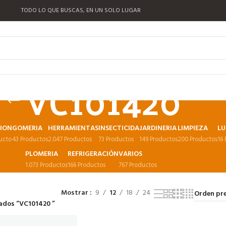
TODO LO QUE BUSCAS, EN UN SOLO LUGAR
VC101420
CION
GOMERIA
HERRAMIENTAS
INSECTICIDA
JARDINERIA
LIMPIEZA
LU
ucto
43 Productos
2.047 Productos
73 Productos
149 Productos
200 Productos
16
PLOMERIA
REFRIGERACIÓN
VARIOS
1.073 Productos
166 Productos
767 Productos
Mostrar
9
12
18
24
ados “VC101420 ”