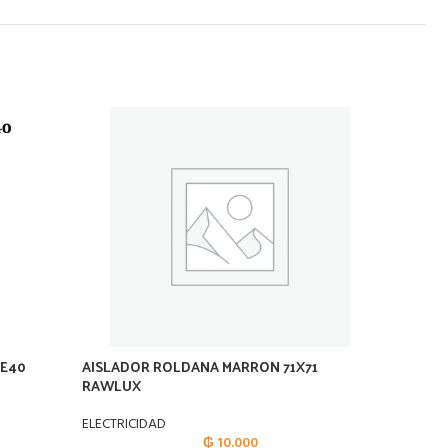
 E40
AISLADOR ROLDANA MARRON 71X71
ALUMB 
RAWLUX
ELECTRI
ELECTRICIDAD
₲
10.000