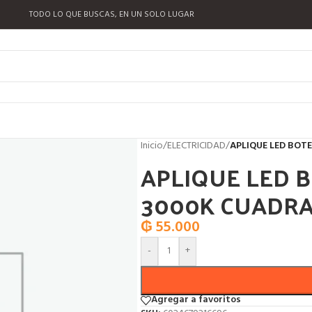
TODO LO QUE BUSCAS, EN UN SOLO LUGAR
Inicio
/
ELECTRICIDAD
/
APLIQUE LED BOT
APLIQUE LED 
3000K CUADRA
₲
55.000
-
+
Agregar a favoritos