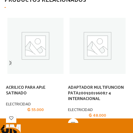
ACRILICO PARA AP1E
ADAPTADOR MULTIFUNCION
A
SATINADO
PATA200930196087 4
E
INTERNACIONAL
T
ELECTRICIDAD
₲
55.000
ELECTRICIDAD
E
₲
48.000