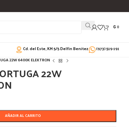
₲
0
Cd. del Este, KM 5/5 Delfin Benitez
(973) 519-191
TUGA 22W 6400K ELEKTRON
TORTUGA 22W
ON
AÑADIR AL CARRITO