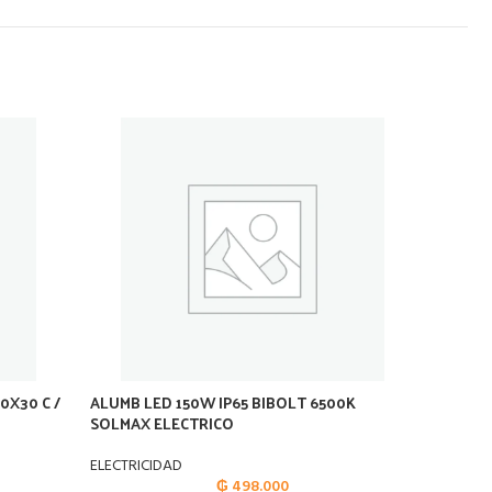
0X30 C /
ALUMB LED 150W IP65 BIBOLT 6500K
ALUMB 
SOLMAX ELECTRICO
ELECTR
ELECTRICIDAD
ELECTRI
₲
498.000