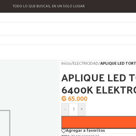
TODO LO QUE BUSCAS, EN UN SOLO LUGAR
Inicio
/
ELECTRICIDAD
/
APLIQUE LED TOR
APLIQUE LED 
6400K ELEKTR
₲
65.000
-
+
Agregar a favoritos