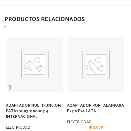
PRODUCTOS RELACIONADOS
ADAPTADOR MULTIFUNCION
ADAPTADOR PORTALAMPARA
A
PATA200930196087 4
E27 A E14 LATA
INTERNACIONAL
E
ELECTRICIDAD
ELECTRICIDAD
₲
5.000
A