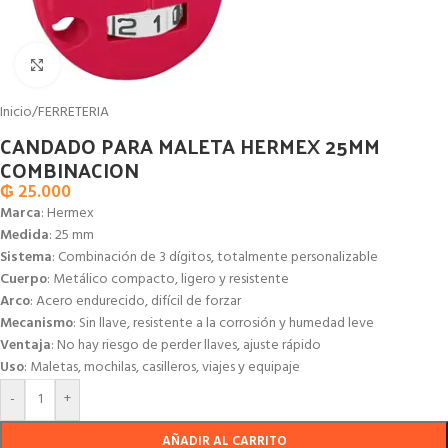
Click to enlarge
Inicio
/
FERRETERIA
CANDADO PARA MALETA HERMEX 25MM
COMBINACION
₲
25.000
Marca
: Hermex
Medida
: 25 mm
Sistema
: Combinación de 3 dígitos, totalmente personalizable
Cuerpo
: Metálico compacto, ligero y resistente
Arco
: Acero endurecido, difícil de forzar
Mecanismo
: Sin llave, resistente a la corrosión y humedad leve
Ventaja
: No hay riesgo de perder llaves, ajuste rápido
Uso
: Maletas, mochilas, casilleros, viajes y equipaje
-
+
AÑADIR AL CARRITO