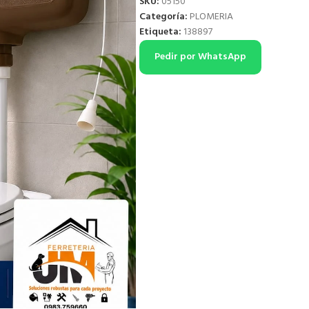
SKU:
05150
Categoría:
PLOMERIA
Etiqueta:
138897
Pedir por WhatsApp