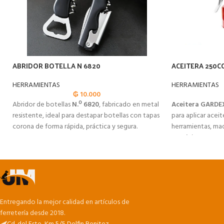
ABRIDOR BOTELLA N 6820
ACEITERA 250C
HERRAMIENTAS
HERRAMIENTAS
₲
10.000
Abridor de botellas
N.º 6820
, fabricado en metal
Aceitera GARDEX 
resistente, ideal para destapar botellas con tapas
para aplicar acei
corona de forma rápida, práctica y segura.
herramientas, maq
mecánicos.
Entregando la mejor calidad en artículos de
ferretería desde 2018.