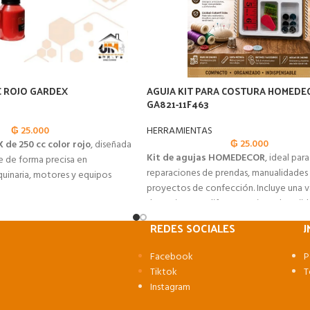
C ROJO GARDEX
AGUJA KIT PARA COSTURA HOMEDE
GA821-11F463
₲
25.000
HERRAMIENTAS
₲
25.000
de 250 cc color rojo
, diseñada
Kit de agujas HOMEDECOR
, ideal par
te de forma precisa en
reparaciones de prendas, manualidades
uinaria, motores y equipos
proyectos de confección. Incluye una 
de agujas para diferentes tipos de tejid
trabajos.
REDES SOCIALES
J
Facebook
P
Tiktok
T
Instagram