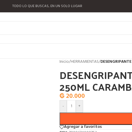
TODO LO QUE BUSCAS, EN UN SOLO LUGAR
Inicio
/
HERRAMIENTAS
/
DESENGRIPANTE
DESENGRIPAN
250ML CARAMB
₲
20.000
-
+
Agregar a favoritos