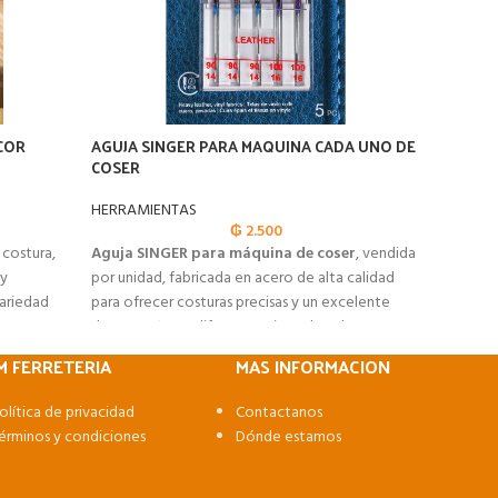
COR
AGUJA SINGER PARA MAQUINA CADA UNO DE
ALAMBR
COSER
HERRAM
HERRAMIENTAS
₲
2.500
Alambre
a costura,
Aguja SINGER para máquina de coser
, vendida
soldadu
 y
por unidad, fabricada en acero de alta calidad
estable
variedad
para ofrecer costuras precisas y un excelente
limpios 
os y
desempeño en diferentes tipos de telas.
profesio
M FERRETERIA
MAS INFORMACION
olítica de privacidad
Contactanos
érminos y condiciones
Dónde estamos