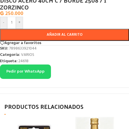
DISCO ACERO 40CM C / BORDE 2508 / 1
ZORZINCO
₲
250.000
-
+
AÑADIR AL CARRITO
Agregar a favoritos
SKU:
7898633921044
Categoría:
VARIOS
Etiqueta:
24618
Pedir por WhatsApp
PRODUCTOS RELACIONADOS