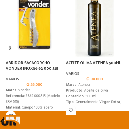
ABRIDOR SACACORCHO
ACEITE OLIVA ATENEA 500ML
A
VONDER INOX36 62 000 515
P
VARIOS
VARIOS
₲
98.000
V
₲
55.000
Marca
: Atenea
Marca
: Vonder
Producto
: Aceite de oliva
Referencia
: 36.62.000.515 (Modelo
Contenido
: 500 ml
SRV 515)
Tipo
: Generalmente
Virgen Extra
,
Material
: Cuerpo 100% acero
obtenido solo por procedimientos
inoxidable, resistente a óxido y
mecánicos
corrosión
Acidez
: Máxima 0,8% (calidad
Tipo
: Sacacorchos profesional tipo
virgen extra)