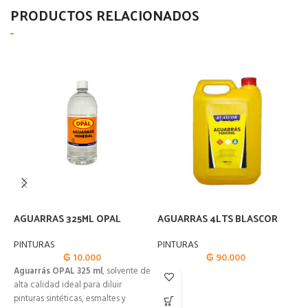
PRODUCTOS RELACIONADOS
AGUARRAS 325ML OPAL
AGUARRAS 4LTS BLASCOR
A
N
PINTURAS
PINTURAS
₲
10.000
₲
90.000
P
Aguarrás OPAL 325 ml
, solvente de
A
alta calidad ideal para diluir
4
pinturas sintéticas, esmaltes y