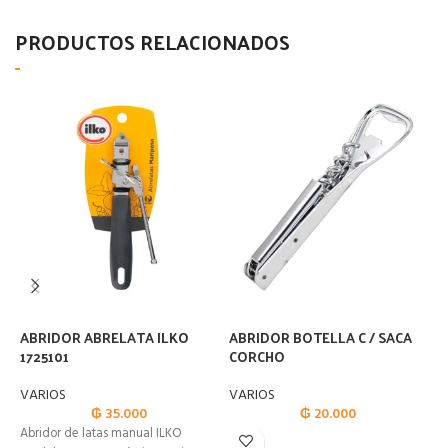
PRODUCTOS RELACIONADOS
ABRIDOR ABRELATA ILKO
ABRIDOR BOTELLA C / SACA
A
1725101
CORCHO
E
VARIOS
VARIOS
V
₲
35.000
₲
20.000
Abridor de latas manual ILKO