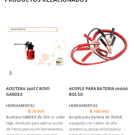
ACEITERA 250CC ROJO
ACOPLE PARA BATERIA 1000A
A
GARDEX
BOLSO
S
HERRAMIENTAS
HERRAMIENTAS
H
₲
25.000
₲
160.000
Aceitera GARDEX de 250 cc color
Acople para batería de 1000A
,
K
rojo
, diseñada para aplicar aceite
equipado con cables de alta
S
de forma precisa en herramientas,
resistencia, pinzas reforzadas y
p