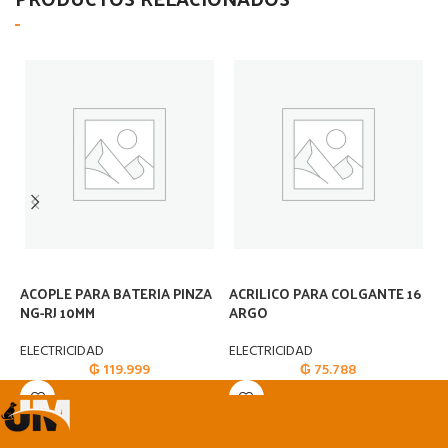
ACOPLE PARA BATERIA PINZA
ACRILICO PARA COLGANTE 16
A
NG-RJ 10MM
ARGO
P
ELECTRICIDAD
ELECTRICIDAD
E
₲
119.999
₲
75.788