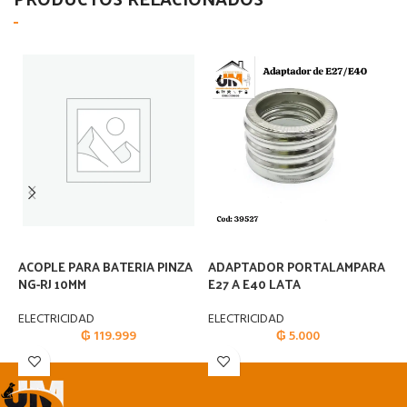
ACOPLE PARA BATERIA PINZA
ADAPTADOR PORTALAMPARA
A
NG-RJ 10MM
E27 A E40 LATA
N
ELECTRICIDAD
ELECTRICIDAD
E
₲
119.999
₲
5.000