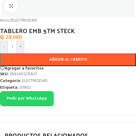
Click to enlarge
Inicio
/
ELECTRICIDAD
TABLERO EMB 5TM STECK
₲
28.000
-
+
AÑADIR AL CARRITO
Agregar a favoritos
SKU:
7893401215837
Categoría:
ELECTRICIDAD
Etiqueta:
20802
Pedir por WhatsApp
PRODUCTOS RELACIONADOS