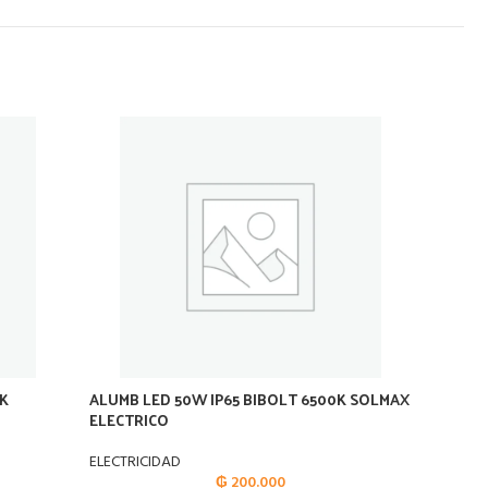
0K
ALUMB LED 50W IP65 BIBOLT 6500K SOLMAX
ALUMB
ELECTRICO
ELECTRI
ELECTRICIDAD
₲
200.000