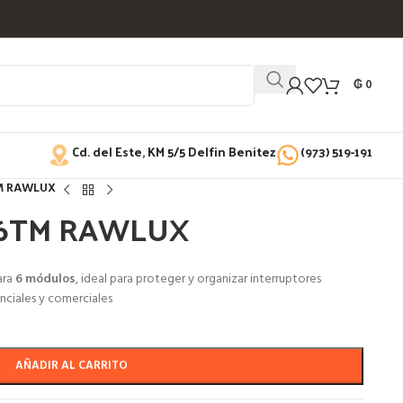
₲
0
Cd. del Este, KM 5/5 Delfin Benitez
(973) 519-191
M RAWLUX
 6TM RAWLUX
ara
6 módulos
, ideal para proteger y organizar interruptores
nciales y comerciales
AÑADIR AL CARRITO