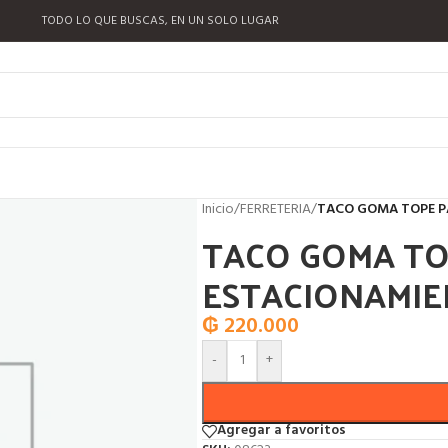
TODO LO QUE BUSCAS, EN UN SOLO LUGAR
Inicio
/
FERRETERIA
/
TACO GOMA TOPE P
TACO GOMA TO
ESTACIONAMI
₲
220.000
-
+
Agregar a favoritos