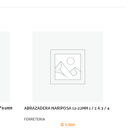
6*89MM
ABRAZADERA MARIPOSA 12-22MM 1 / 2 A 3 / 4
ABRAZA
ELECT
FERRETERIA
₲
5.000
FERRET