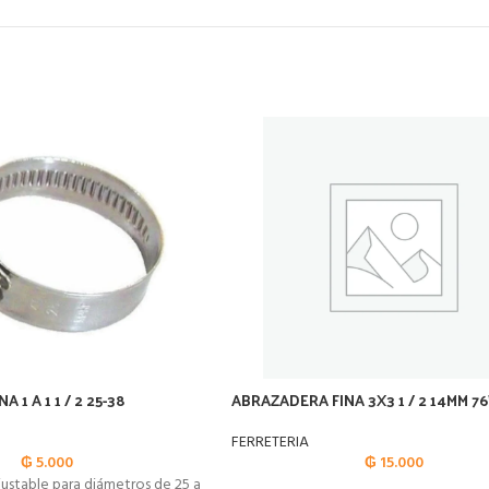
 1 A 1 1 / 2 25-38
ABRAZADERA FINA 3X3 1 / 2 14MM 7
FERRETERIA
₲
5.000
₲
15.000
justable para diámetros de 25 a