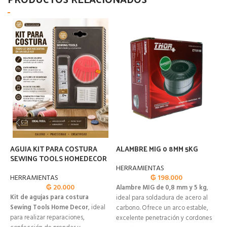
AGUJA KIT PARA COSTURA
ALAMBRE MIG 0 8MM 5KG
A
SEWING TOOLS HOMEDECOR
T
HERRAMIENTAS
HERRAMIENTAS
₲
198.000
H
₲
20.000
Alambre MIG de 0,8 mm y 5 kg
,
Kit de agujas para costura
A
ideal para soldadura de acero al
Sewing Tools Home Decor
, ideal
2
carbono. Ofrece un arco estable,
para realizar reparaciones,
p
excelente penetración y cordones