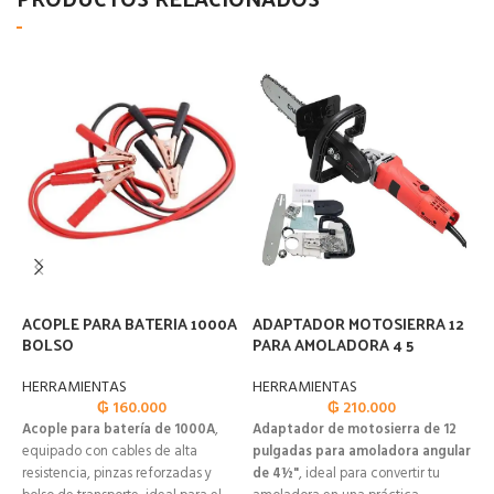
ACOPLE PARA BATERIA 1000A
ADAPTADOR MOTOSIERRA 12
A
BOLSO
PARA AMOLADORA 4 5
H
HERRAMIENTAS
HERRAMIENTAS
H
₲
160.000
₲
210.000
Acople para batería de 1000A
,
Adaptador de motosierra de 12
K
equipado con cables de alta
pulgadas para amoladora angular
p
resistencia, pinzas reforzadas y
de 4½"
, ideal para convertir tu
p