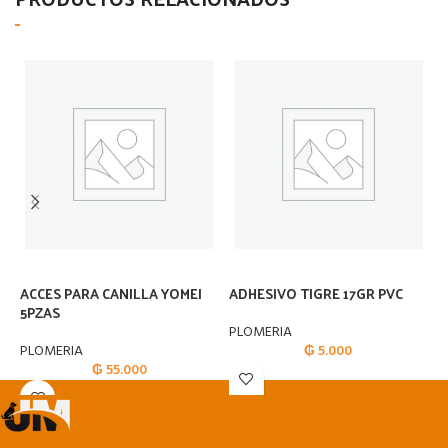
ACCES PARA CANILLA YOMEI
ADHESIVO TIGRE 17GR PVC
A
5PZAS
B
PLOMERIA
PLOMERIA
₲
5.000
P
₲
55.000