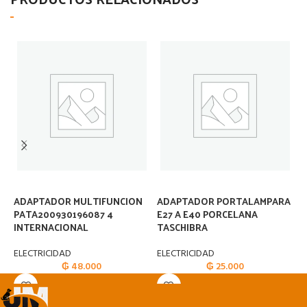
ADAPTADOR MULTIFUNCION
ADAPTADOR PORTALAMPARA
A
PATA200930196087 4
E27 A E40 PORCELANA
E
INTERNACIONAL
TASCHIBRA
E
ELECTRICIDAD
ELECTRICIDAD
₲
48.000
₲
25.000