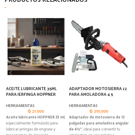
ACEITE LUBRICANTE 35ML
ADAPTADOR MOTOSIERRA 12
A
PARA JERFINGA HOPPNER
PARA AMOLADORA 4 5
H
HERRAMIENTAS
HERRAMIENTAS
H
₲
21.000
₲
210.000
Aceite lubricante HOPPNER 35 ml
,
Adaptador de motosierra de 12
K
especialmente formulado para
pulgadas para amoladora angular
H
lubricar jeringas de engrase y
de 4½"
, ideal para convertir tu
r