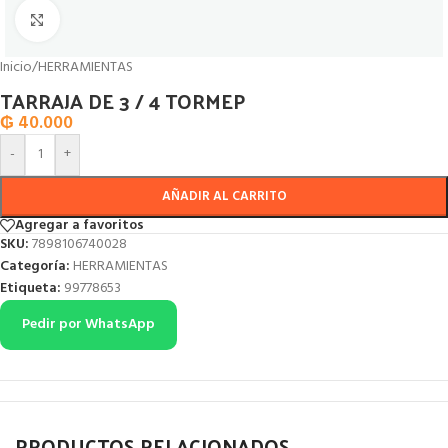
Click to enlarge
Inicio
/
HERRAMIENTAS
TARRAJA DE 3 / 4 TORMEP
₲
40.000
-
+
AÑADIR AL CARRITO
Agregar a favoritos
SKU:
7898106740028
Categoría:
HERRAMIENTAS
Etiqueta:
99778653
Pedir por WhatsApp
PRODUCTOS RELACIONADOS