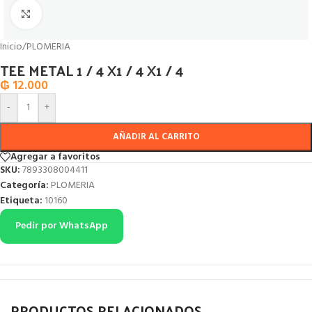
Click to enlarge
Inicio
/
PLOMERIA
TEE METAL 1 / 4 X1 / 4 X1 / 4
₲
12.000
-
+
AÑADIR AL CARRITO
Agregar a favoritos
SKU:
7893308004411
Categoría:
PLOMERIA
Etiqueta:
10160
Pedir por WhatsApp
PRODUCTOS RELACIONADOS