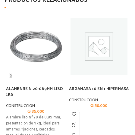
ALAMBNRE N 20-089MM LISO
ARGAMASA 10 EN 1 HIPERMASA
A
1KG
CONSTRUCCION
C
CONSTRUCCION
₲
50.000
₲
35.000
Alambre liso Nº20 de 0,89 mm
,
presentación de
1 kg
, ideal para
amarres, fijaciones, cercados,