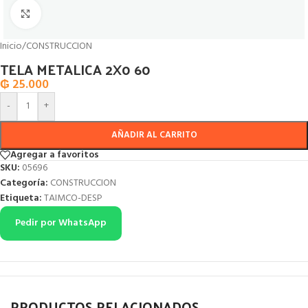
Click to enlarge
Inicio
/
CONSTRUCCION
TELA METALICA 2X0 60
₲
25.000
-
+
AÑADIR AL CARRITO
Agregar a favoritos
SKU:
05696
Categoría:
CONSTRUCCION
Etiqueta:
TAIMCO-DESP
Pedir por WhatsApp
PRODUCTOS RELACIONADOS