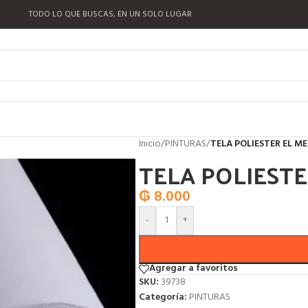
TODO LO QUE BUSCAS, EN UN SOLO LUGAR
Inicio
/
PINTURAS
/
TELA POLIESTER EL M
TELA POLIEST
₲
8.000
-
+
Agregar a favoritos
SKU:
39738
Categoría:
PINTURAS