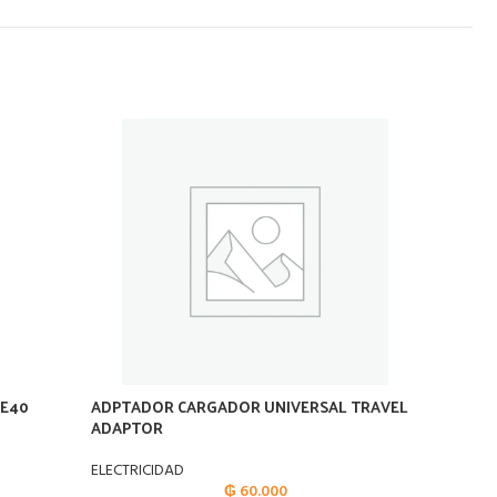
 E40
ADPTADOR CARGADOR UNIVERSAL TRAVEL
AISLAD
ADAPTOR
RAWL
ELECTRICIDAD
ELECTRI
₲
60.000