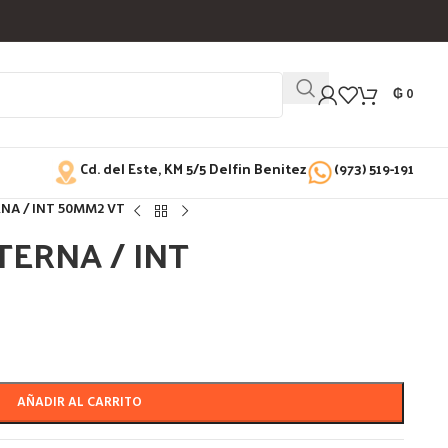
₲
0
Cd. del Este, KM 5/5 Delfin Benitez
(973) 519-191
NA / INT 50MM2 VT
ERNA / INT
AÑADIR AL CARRITO