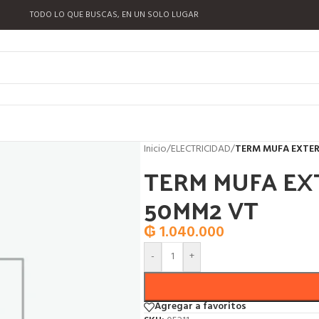
TODO LO QUE BUSCAS, EN UN SOLO LUGAR
Inicio
/
ELECTRICIDAD
/
TERM MUFA EXTER
TERM MUFA EXT
50MM2 VT
₲
1.040.000
-
+
Agregar a favoritos