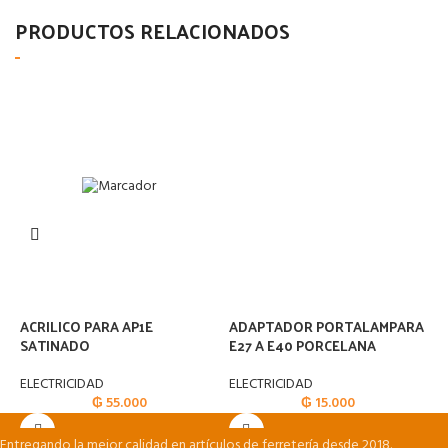
PRODUCTOS RELACIONADOS
ACRILICO PARA AP1E
ADAPTADOR PORTALAMPARA
A
SATINADO
E27 A E40 PORCELANA
E
ELECTRICIDAD
ELECTRICIDAD
E
₲
55.000
₲
15.000
Entregando la mejor calidad en artículos de ferretería desde 2018.