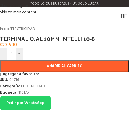
TODO LO QUE BUSCAS, EN UN SOLO LUGAR
Skip to navigation
Skip to main content
Click to enlarge
Inicio
/
ELECTRICIDAD
TERMINAL OJAL 10MM INTELLI 10-8
₲
3.500
-
+
AÑADIR AL CARRITO
Agregar a favoritos
SKU:
04716
Categoría:
ELECTRICIDAD
Etiqueta:
110175
Pedir por WhatsApp