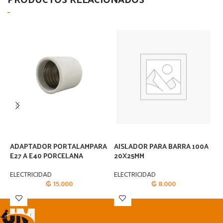
ADAPTADOR PORTALAMPARA
AISLADOR PARA BARRA 100A
A
E27 A E40 PORCELANA
20X25MM
B
E
ELECTRICIDAD
ELECTRICIDAD
₲
15.000
₲
8.000
E