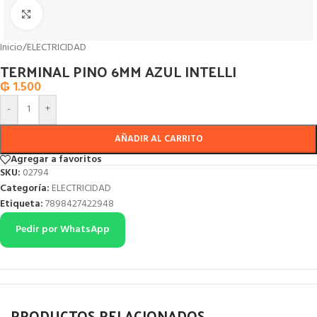
Click to enlarge
Inicio
/
ELECTRICIDAD
TERMINAL PINO 6MM AZUL INTELLI
₲
1.500
-
+
AÑADIR AL CARRITO
Agregar a favoritos
SKU:
02794
Categoría:
ELECTRICIDAD
Etiqueta:
7898427422948
Pedir por WhatsApp
PRODUCTOS RELACIONADOS