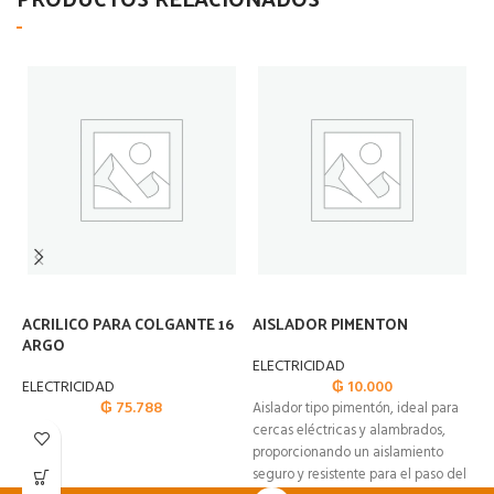
ACRILICO PARA COLGANTE 16
AISLADOR PIMENTON
A
ARGO
N
ELECTRICIDAD
ELECTRICIDAD
₲
10.000
E
₲
75.788
Aislador tipo pimentón, ideal para
cercas eléctricas y alambrados,
proporcionando un aislamiento
seguro y resistente para el paso del