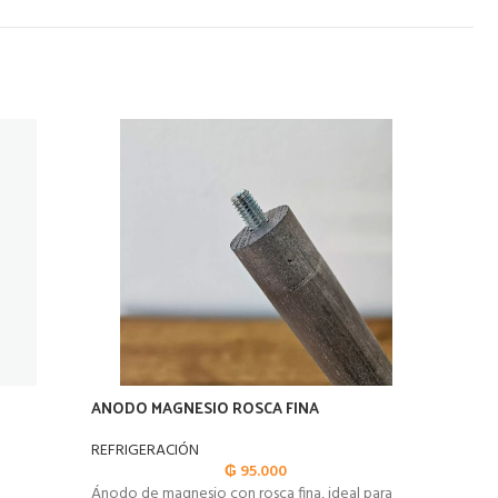
ANODO MAGNESIO ROSCA FINA
AROMA
ENGLA
REFRIGERACIÓN
₲
95.000
REFRIG
Ánodo de magnesio con rosca fina, ideal para