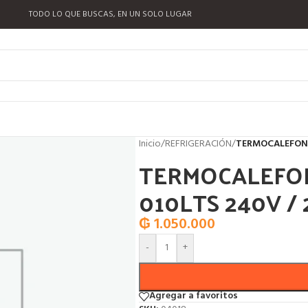
TODO LO QUE BUSCAS, EN UN SOLO LUGAR
Inicio
/
REFRIGERACIÓN
/
TERMOCALEFON F
TERMOCALEFON
010LTS 240V /
₲
1.050.000
-
+
Agregar a favoritos