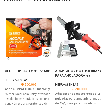
ACOPLE IMPACO 2 5MTS 16MM
ADAPTADOR MOTOSIERRA 12
A
PARA AMOLADORA 4 5
H
HERRAMIENTAS
₲
500.005
HERRAMIENTAS
H
₲
210.000
Acople IMPACO de 2,5 metros y
Adaptador de motosierra de 12
K
16 mm
, ideal para unir y extender
pulgadas para amoladora angular
H
instalaciones hidráulicas con una
de 4½"
, ideal para convertir tu
r
conexión segura, resistente y de