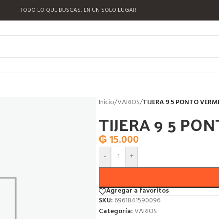
TODO LO QUE BUSCAS, EN UN SOLO LUGAR
Inicio
/
VARIOS
/
TIJERA 9 5 PONTO VERM
TIJERA 9 5 PO
₲
15.000
-
+
Agregar a favoritos
SKU:
6961841590096
Categoría:
VARIOS