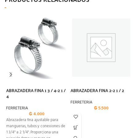
ABRAZADERA FINA 1 3 / 4-2 1 /
ABRAZADERA FINA 2-2 1 / 2
A
4
1
FERRETERIA
FERRETERIA
₲
5.500
F
₲
4.000
Abrazadera fina ajustable para
mangueras, tubos y conexiones de
1 3/4" a 2 1/4". Proporciona una