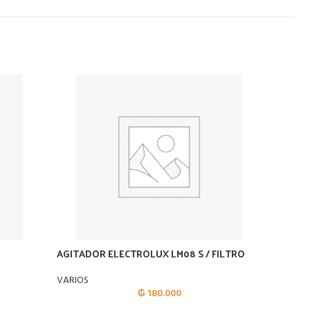
AGITADOR ELECTROLUX LM08 S / FILTRO
ALMOHA
VARIOS
VARIOS
₲
180.000