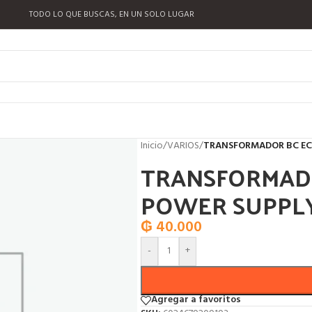
TODO LO QUE BUSCAS, EN UN SOLO LUGAR
Inicio
/
VARIOS
/
TRANSFORMADOR BC EC
TRANSFORMADO
POWER SUPPL
₲
40.000
-
+
Agregar a favoritos