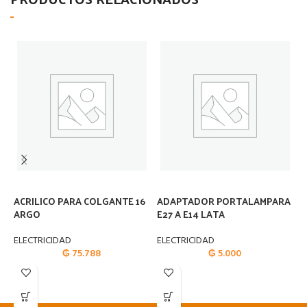
ACRILICO PARA COLGANTE 16
ADAPTADOR PORTALAMPARA
A
ARGO
E27 A E14 LATA
U
ELECTRICIDAD
ELECTRICIDAD
E
₲
75.788
₲
5.000