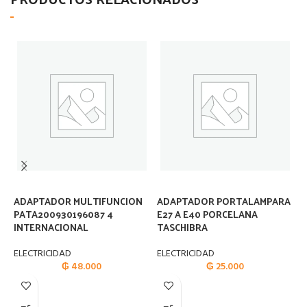
ADAPTADOR MULTIFUNCION
ADAPTADOR PORTALAMPARA
A
PATA200930196087 4
E27 A E40 PORCELANA
E
INTERNACIONAL
TASCHIBRA
E
ELECTRICIDAD
ELECTRICIDAD
₲
48.000
₲
25.000