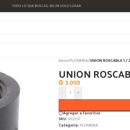
TODO LO QUE BUSCAS, EN UN SOLO LUGAR
Inicio
/
PLOMERIA
/
UNION ROSCABLE 1 / 
UNION ROSCABL
₲
3.000
-
+
Agregar a favoritos
SKU:
002337
Categoría:
PLOMERIA