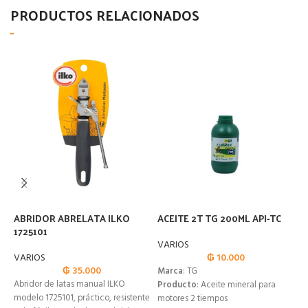
PRODUCTOS RELACIONADOS
ABRIDOR ABRELATA ILKO
ACEITE 2T TG 200ML API-TC
A
1725101
B
VARIOS
VARIOS
₲
10.000
V
₲
35.000
Marca
: TG
Abridor de latas manual ILKO
Producto
: Aceite mineral para
modelo 1725101, práctico, resistente
motores 2 tiempos