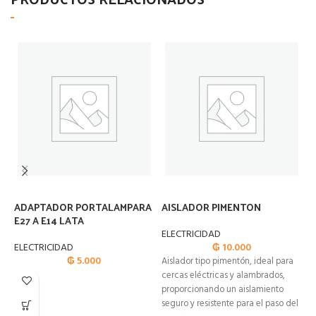
ADAPTADOR PORTALAMPARA
AISLADOR PIMENTON
A
E27 A E14 LATA
R
ELECTRICIDAD
ELECTRICIDAD
₲
10.000
E
₲
5.000
Aislador tipo pimentón, ideal para
A
cercas eléctricas y alambrados,
d
proporcionando un aislamiento
a
seguro y resistente para el paso del