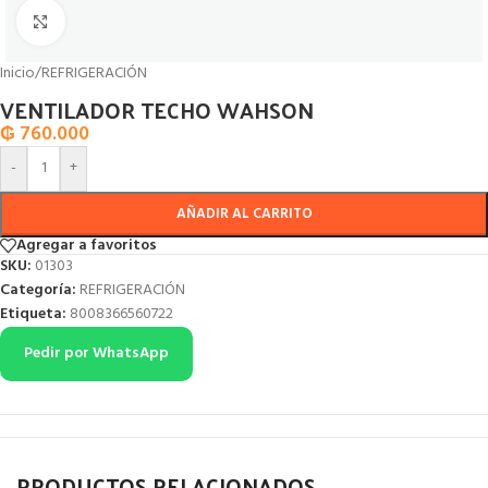
Click to enlarge
Inicio
/
REFRIGERACIÓN
VENTILADOR TECHO WAHSON
₲
760.000
-
+
AÑADIR AL CARRITO
Agregar a favoritos
SKU:
01303
Categoría:
REFRIGERACIÓN
Etiqueta:
8008366560722
Pedir por WhatsApp
PRODUCTOS RELACIONADOS