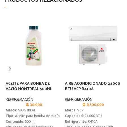
ACEITE PARA BOMBA DE
AIRE ACONDICIONADO 24000
A
VACIO MONTREAL 500ML
BTU VCP R410A
R
REFRIGERACIÓN
REFRIGERACIÓN
₲
38.000
₲
8.500.000
Marca:
MONTREAL
Marca:
VCP
Tipo:
Aceite para bomba de vacío
Capacidad:
24.000 BTU
Contenido:
500 ml
Refrigerante:
R410A