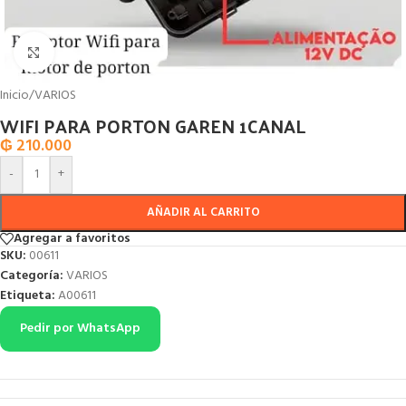
Click to enlarge
Inicio
/
VARIOS
WIFI PARA PORTON GAREN 1CANAL
₲
210.000
-
+
AÑADIR AL CARRITO
Agregar a favoritos
SKU:
00611
Categoría:
VARIOS
Etiqueta:
A00611
Pedir por WhatsApp