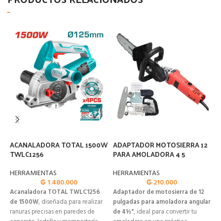
ACANALADORA TOTAL 1500W
ADAPTADOR MOTOSIERRA 12
A
TWLC1256
PARA AMOLADORA 4 5
S
HERRAMIENTAS
HERRAMIENTAS
H
₲
1.480.000
₲
210.000
Acanaladora TOTAL TWLC1256
Adaptador de motosierra de 12
K
de 1500W
, diseñada para realizar
pulgadas para amoladora angular
S
ranuras precisas en paredes de
de 4½"
, ideal para convertir tu
p