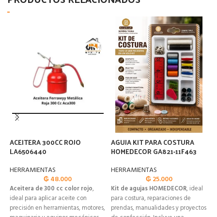
ACEITERA 300CC ROJO
AGUJA KIT PARA COSTURA
A
LA6506440
HOMEDECOR GA821-11F463
C
HERRAMIENTAS
HERRAMIENTAS
H
₲
48.000
₲
25.000
Aceitera de 300 cc color rojo
,
Kit de agujas HOMEDECOR
, ideal
A
ideal para aplicar aceite con
para costura, reparaciones de
c
precisión en herramientas, motores,
prendas, manualidades y proyectos
f