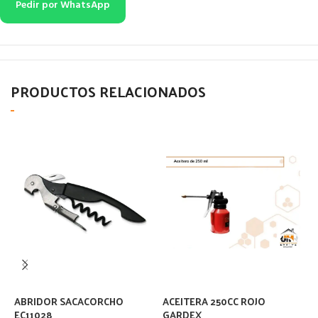
Pedir por WhatsApp
PRODUCTOS RELACIONADOS
ABRIDOR SACACORCHO
ACEITERA 250CC ROJO
A
EC11028
GARDEX