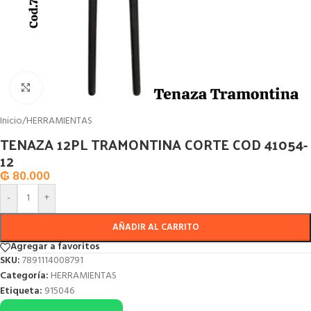
Click to enlarge
Inicio
/
HERRAMIENTAS
TENAZA 12PL TRAMONTINA CORTE COD 41054-
12
₲
80.000
-
+
AÑADIR AL CARRITO
Agregar a favoritos
SKU:
7891114008791
Categoría:
HERRAMIENTAS
Etiqueta:
915046