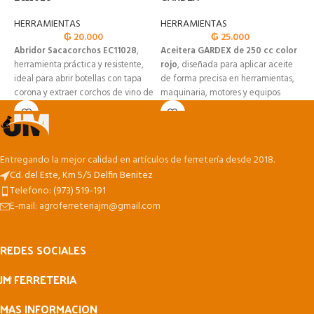
H
HERRAMIENTAS
HERRAMIENTAS
₲
20.000
₲
25.000
A
Abridor Sacacorchos EC11028
,
Aceitera GARDEX de 250 cc color
i
herramienta práctica y resistente,
rojo
, diseñada para aplicar aceite
c
ideal para abrir botellas con tapa
de forma precisa en herramientas,
p
corona y extraer corchos de vino de
maquinaria, motores y equipos
p
forma rápida y sencilla.
mecánicos.
f
Entregando la mejor calidad en artículos de ferretería desde 2018.
Cd. del Este, Km 5/5 Delfin Benitez
Telefono: (973) 519-191
E-mail: agroferreteriajm@gmail.com
REDES SOCIALES
JM FERRETERIA
MAS INFORMACION