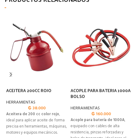
ACEITERA 200CC ROJO
ACOPLE PARA BATERIA 1000A
A
BOLSO
HERRAMIENTAS
H
₲
38.000
HERRAMIENTAS
₲
160.000
Aceitera de 200 cc color rojo
,
A
Acople para batería de 1000A
,
ideal para aplicar aceite de forma
i
equipado con cables de alta
precisa en herramientas, máquinas,
c
resistencia, pinzas reforzadas y
motores y equipos mecánicos.
p