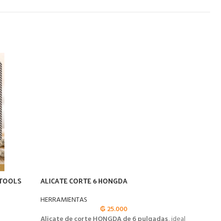
 TOOLS
ALICATE CORTE 6 HONGDA
ALICAT
HERRAMIENTAS
HERRAM
₲
25.000
Alicate de corte HONGDA de 6 pulgadas
, ideal
Alicat