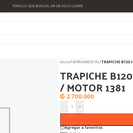
TODO LO QUE BUSCAS, EN UN SOLO LUGAR
Inicio
/
HERRAMIENTAS
/
TRAPICHE B120 
TRAPICHE B120
/ MOTOR 1381
₲
2.700.000
-
+
Agregar a favoritos