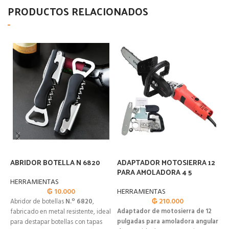
PRODUCTOS RELACIONADOS
ABRIDOR BOTELLA N 6820
ADAPTADOR MOTOSIERRA 12
A
PARA AMOLADORA 4 5
HERRAMIENTAS
H
₲
10.000
HERRAMIENTAS
₲
210.000
Abridor de botellas
N.º 6820
,
A
Adaptador de motosierra de 12
fabricado en metal resistente, ideal
i
pulgadas para amoladora angular
para destapar botellas con tapas
a